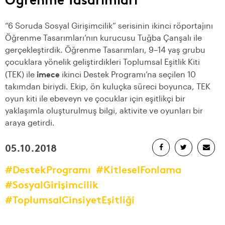
“6 Soruda Sosyal Girişimcilik” serisinin ikinci röportajını
Öğrenme Tasarımları’nın kurucusu Tuğba Çanşalı ile
gerçekleştirdik. Öğrenme Tasarımları, 9–14 yaş grubu
çocuklara yönelik geliştirdikleri Toplumsal Eşitlik Kiti
imece
(TEK) ile
ikinci Destek Programı’na seçilen 10
takımdan biriydi. Ekip, ön kuluçka süreci boyunca, TEK
oyun kiti ile ebeveyn ve çocuklar için eşitlikçi bir
yaklaşımla oluşturulmuş bilgi, aktivite ve oyunları bir
araya getirdi.
05.10.2018
#DestekProgramı
#KitleselFonlama
#SosyalGirişimcilik
#ToplumsalCinsiyetEşitliği