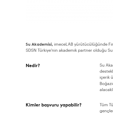
Su Akademisi,
imeceLAB yürütücülüğünde Fi
SDSN Türkiye’nin akademik partner olduğu Su A
Nedir?
Su Akad
destekl
içerik 
Boğazi
alacakl
Kimler başvuru yapabilir?
Tüm Tü
gençler