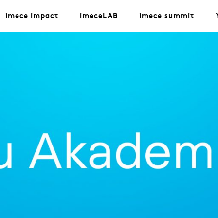
imece impact
imeceLAB
imece summit