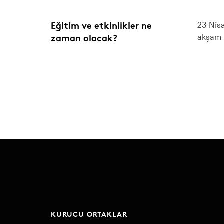
Eğitim ve etkinlikler ne
23 Nisa
zaman olacak?
akşam v
KURUCU ORTAKLAR