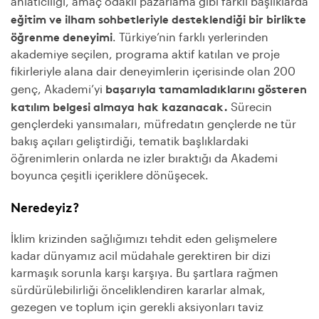
anlatıcılığı, amaç odaklı pazarlama gibi farklı başlıklarda
1 Aralık 2022
eğitim ve ilham sohbetleriyle desteklendiği bir birlikte
Ekolojik
Okuryazarlık ve
öğrenme deneyimi
.
Türkiye’nin farklı yerlerinden
Sürdürülebilirlik
akademiye seçilen, programa aktif katılan ve proje
Eğitimi
fikirleriyle alana dair deneyimlerin içerisinde olan 200
başarıyla tamamladıklarını gösteren
genç, Akademi’yi
8 Aralık 2022
Sürdürülebilirlik ve
katılım belgesi
almaya hak kazanacak.
Sürecin
Gönüllülük
gençlerdeki yansımaları, müfredatın gençlerde ne tür
bakış açıları geliştirdiği, tematik başlıklardaki
15 Aralık 2022
öğrenimlerin onlarda ne izler bıraktığı da Akademi
Hikaye Anlatımı
Eğitimi
boyunca çeşitli içeriklere dönüşecek.
Neredeyiz?
İklim krizinden sağlığımızı tehdit eden gelişmelere
kadar dünyamız acil müdahale gerektiren bir dizi
karmaşık sorunla karşı karşıya. Bu şartlara rağmen
sürdürülebilirliği önceliklendiren kararlar almak,
gezegen ve toplum için gerekli aksiyonları taviz