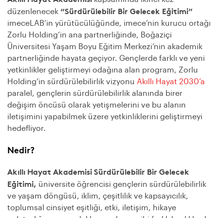
Sürdürülebilirlik ve
“Sürdürülebilir Bir Gelecek Eğitimi”
düzenlenecek
Yaşam Döngüsü
imeceLAB’in yürütücülüğünde, imece’nin kurucu ortağı
Eğitimi
Zorlu Holding’in ana partnerliğinde, Boğaziçi
31 Ekim 2022
Üniversitesi Yaşam Boyu Eğitim Merkezi’nin akademik
Toplumsal Cinsiyet
partnerliğinde hayata geçiyor. Gençlerde farklı ve yeni
Eşitliği Sohbeti
yetkinlikler geliştirmeyi odağına alan program, Zorlu
Holding’in sürdürülebilirlik vizyonu
Akıllı Hayat 2030’a
3 Kasım 2022
paralel, gençlerin sürdürülebilirlik alanında birer
Çeşitlilik ve
Kapsayıcılık Eğitimi
değişim öncüsü olarak yetişmelerini ve bu alanın
iletişimini yapabilmek üzere yetkinliklerini geliştirmeyi
10 Kasım 2022
hedefliyor.
İklim Eğitimi
Nedir?
17 Kasım 2022
Sürdürülebilirlik
Akıllı Hayat Akademisi Sürdürülebilir Bir Gelecek
İletişim Stratejisi
Eğitimi
,
üniversite öğrencisi gençlerin sürdürülebilirlik
24 Kasım 2022
ve yaşam döngüsü, iklim, çeşitlilik ve kapsayıcılık,
Etki Eğitimi
toplumsal cinsiyet eşitliği, etki, iletişim, hikaye