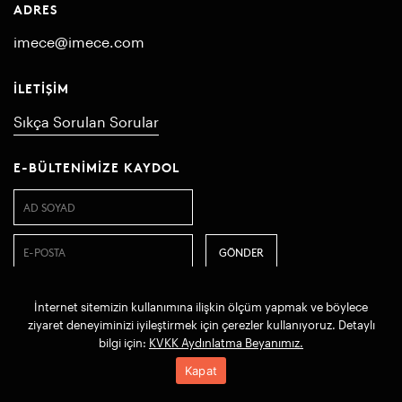
ADRES
imece@imece.com
İLETIŞIM
Sıkça Sorulan Sorular
E-BÜLTENIMIZE KAYDOL
İnternet sitemizin kullanımına ilişkin ölçüm yapmak ve böylece
© 2022 imece. Tüm hakları saklıdır
ziyaret deneyiminizi iyileştirmek için çerezler kullanıyoruz. Detaylı
bilgi için:
KVKK Aydınlatma Beyanımız.
KVKK Başvuru Metni
KVKK Aydınlatma Beyanı
Kapat