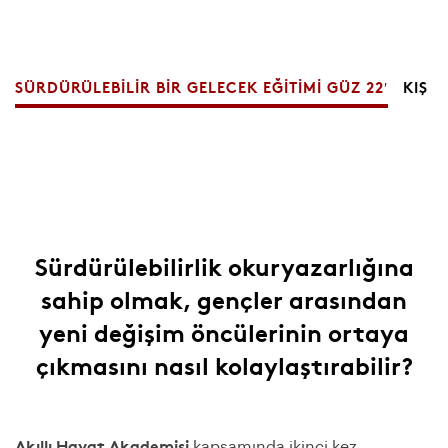
SÜRDÜRÜLEBILIR BIR GELECEK EĞITIMI GÜZ 22′
KIŞ 2
17 Ekim 2022
Sürdürülebilirlik okuryazarlığına
Başvuru
Sonuçlarının
sahip olmak, gençler arasından
Duyurusu
yeni değişim öncülerinin ortaya
22 Ekim 2022
çıkmasını nasıl kolaylaştırabilir?
Oryantasyon ve
Kendini Keşfetme
Atölyesi
Akıllı Hayat Akademisi
27 Ekim 2022
kapsamında ikinci kez