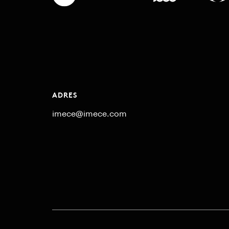
ADRES
imece@imece.com
© 2021 imece. Tüm hakları saklıdır