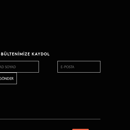
-BÜLTENIMIZE KAYDOL
KVKK Başvuru Metni
KVKK Aydınlatma Beyanı