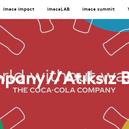
imece impact
imeceLAB
imece summit
any // Atıksız 