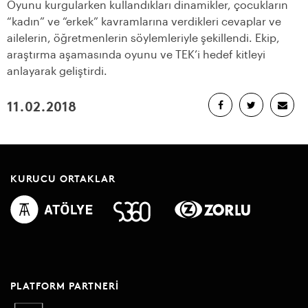
Oyunu kurgularken kullandıkları dinamikler, çocukların
“kadın” ve “erkek” kavramlarına verdikleri cevaplar ve
ailelerin, öğretmenlerin söylemleriyle şekillendi. Ekip,
araştırma aşamasında oyunu ve TEK’i hedef kitleyi
anlayarak geliştirdi.
11.02.2018
KURUCU ORTAKLAR
PLATFORM PARTNERI