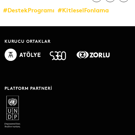
#DestekProgramı
#KitleselFonlama
KURUCU ORTAKLAR
PLATFORM PARTNERI