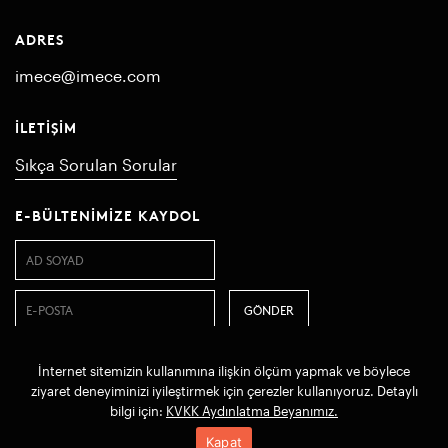
ADRES
imece@imece.com
İLETIŞIM
Sıkça Sorulan Sorular
E-BÜLTENIMIZE KAYDOL
İnternet sitemizin kullanımına ilişkin ölçüm yapmak ve böylece
© 2018 imece. Tüm hakları saklıdır
ziyaret deneyiminizi iyileştirmek için çerezler kullanıyoruz. Detaylı
bilgi için:
KVKK Aydınlatma Beyanımız.
KVKK Başvuru Metni
KVKK Aydınlatma Beyanı
Kapat