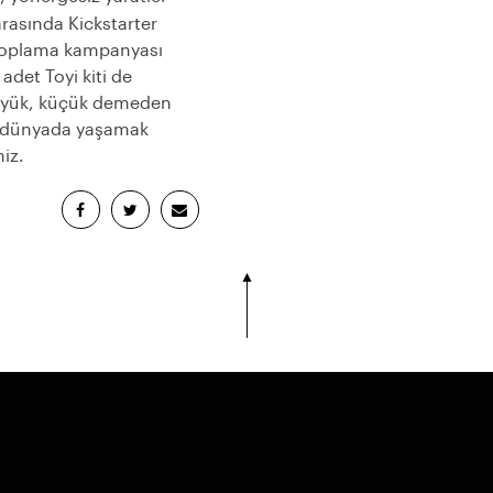
arasında Kickstarter
n toplama kampanyası
 adet Toyi kiti de
 büyük, küçük demeden
ir dünyada yaşamak
iz.