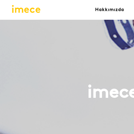
Hakkımızda
imece