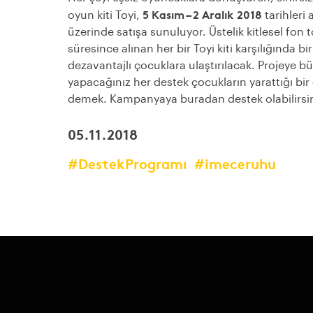
5 Kasım – 2 Aralık 2018
oyun kiti Toyi,
tarihleri 
üzerinde satışa sunuluyor. Üstelik kitlesel fo
süresince alınan her bir Toyi kiti karşılığında bir
dezavantajlı çocuklara ulaştırılacak. Projeye
yapacağınız her destek çocukların yarattığı b
demek. Kampanyaya
buradan destek olabilirsin
05.11.2018
#DestekProgramı
#imeceruhu