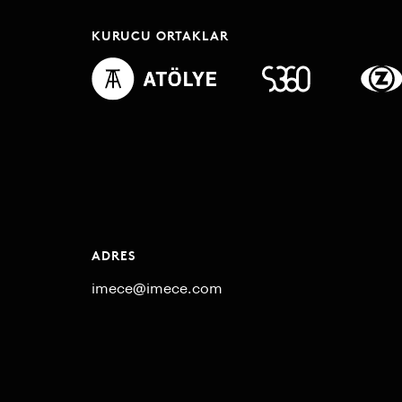
KURUCU ORTAKLAR
ADRES
imece@imece.com