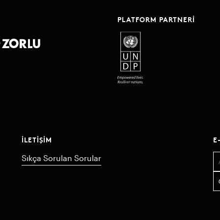
PLATFORM PARTNERI
İLETIŞIM
E
Sıkça Sorulan Sorular