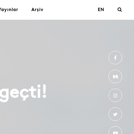
Yayınlar
Arşiv
EN
geçti!