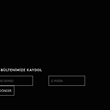
-BÜLTENIMIZE KAYDOL