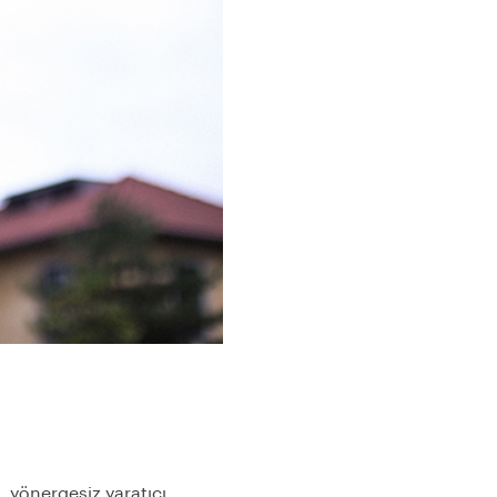
, yönergesiz yaratıcı