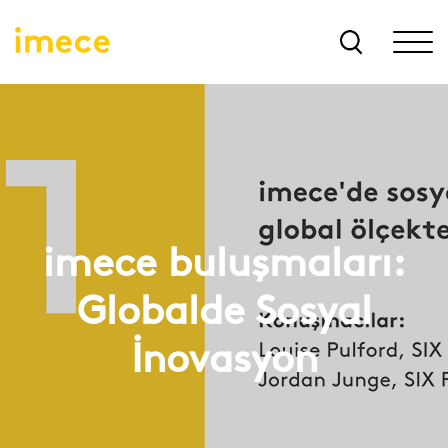
imece buluşmaları:
Globalde Sosyal
İnovasyon