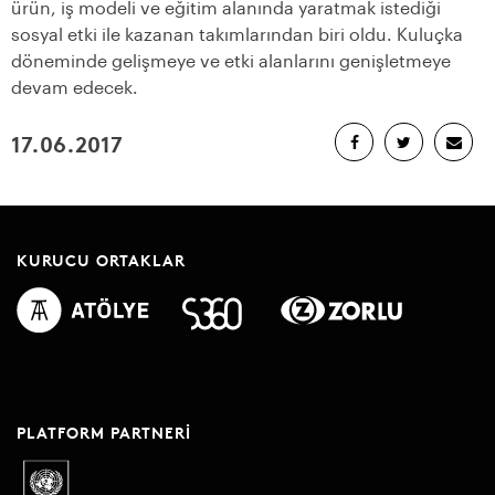
ürün, iş modeli ve eğitim alanında yaratmak istediği
sosyal etki ile kazanan takımlarından biri oldu. Kuluçka
döneminde gelişmeye ve etki alanlarını genişletmeye
devam edecek.
17.06.2017
KURUCU ORTAKLAR
PLATFORM PARTNERI