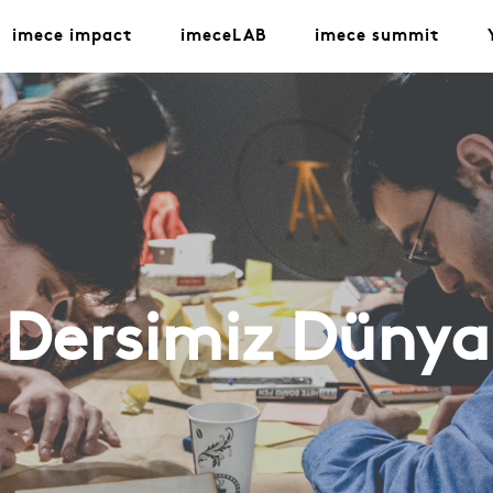
imece impact
imeceLAB
imece summit
Dersimiz Dünya