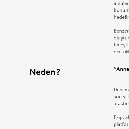
arzular
bunu za
hedefli
Benzerl
oluştur
birleşt
destek
Neden?
“Anne
Dersimi
son yıl
araştır
Ekip, a
platfor