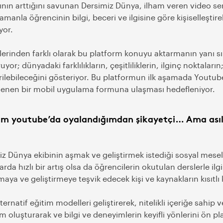
ının arttığını savunan Dersimiz Dünya, ilham veren video seri
manla öğrencinin bilgi, beceri ve ilgisine göre kişiselleştir
yor.
erinden farklı olarak bu platform konuyu aktarmanın yanı sır
uyor; dünyadaki farklılıkların, çeşitliliklerin, ilginç noktaları
irilebileceğini gösteriyor. Bu platformun ilk aşamada Youtub
lenen bir mobil uygulama formuna ulaşması hedefleniyor.
m youtube’da oyalandığımdan şikayetçi… Ama asıl 
z Dünya ekibinin aşmak ve geliştirmek istediği sosyal mesel
larda hızlı bir artış olsa da öğrencilerin okutulan derslerle ilgil
maya ve geliştirmeye teşvik edecek kişi ve kaynakların kısıt
lternatif eğitim modelleri geliştirerek, nitelikli içeriğe sahip v
m oluşturarak ve bilgi ve deneyimlerin keyifli yönlerini ön pl