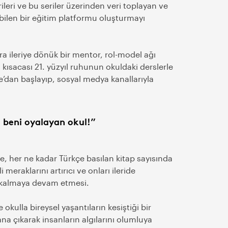
leri ve bu seriler üzerinden veri toplayan ve
ebilen bir eğitim platformu oluşturmayı
a ileriye dönük bir mentor, rol-model ağı
n; kısacası 21. yüzyıl ruhunun okuldaki derslerle
e’dan başlayıp, sosyal medya kanallarıyla
beni oyalayan okul!”
e, her ne kadar Türkçe basılan kitap sayısında
i meraklarını artırıcı ve onları ileride
lı kalmaya devam etmesi.
e okulla bireysel yaşantıların kesiştiği bir
ana çıkarak insanların algılarını olumluya