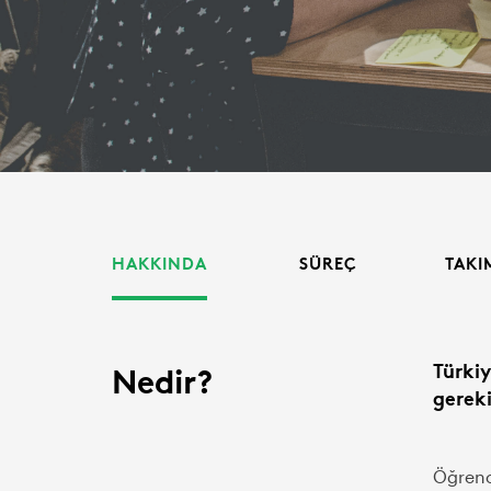
HAKKINDA
SÜREÇ
TAKI
Nedir?
Türkiy
gerek
Öğrenci