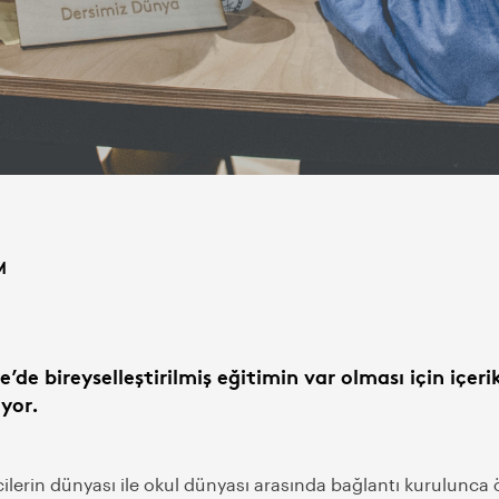
M
e’de bireyselleştirilmiş eğitimin var olması için içeri
iyor.
lerin dünyası ile okul dünyası arasında bağlantı kurulunca ö