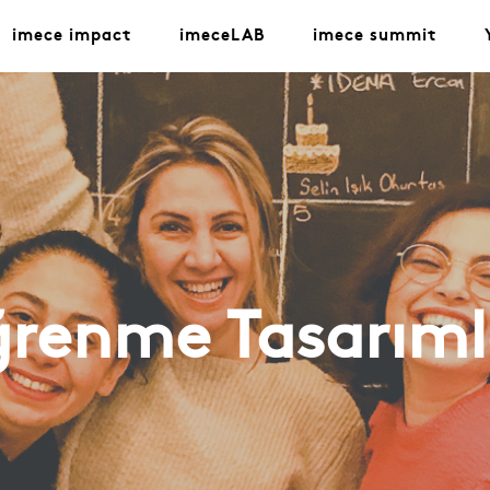
imece impact
imeceLAB
imece summit
renme Tasarıml