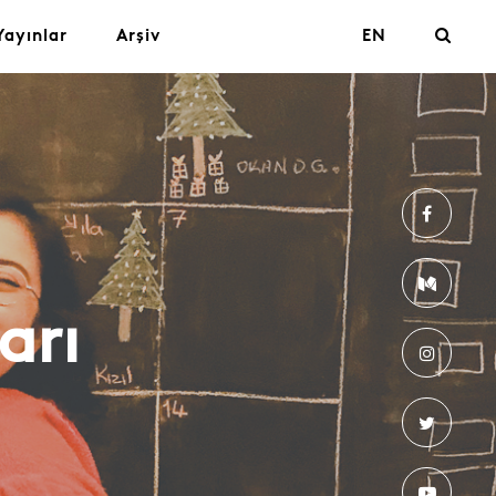
Yayınlar
Arşiv
EN
arı