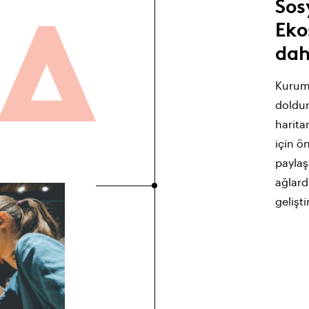
Sos
Eko
dahi
Kurumu
doldur
harita
için ön
paylaş
ağlard
gelişti