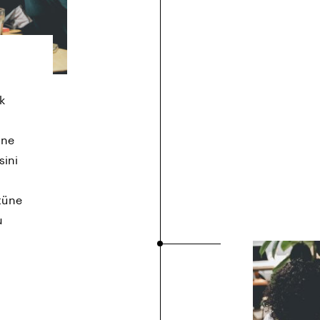
k
ine
sini
ütüne
u