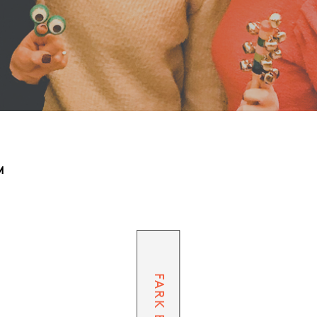
M
FARK ET