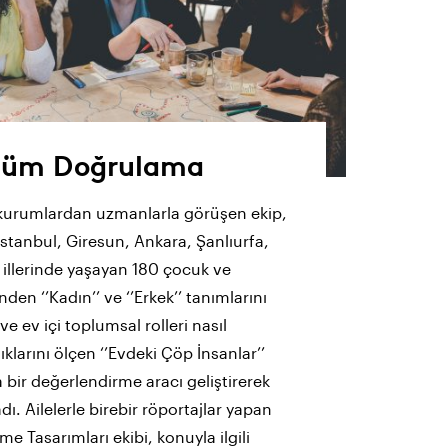
züm Doğrulama
 kurumlardan uzmanlarla görüşen ekip,
 İstanbul, Giresun, Ankara, Şanlıurfa,
 illerinde yaşayan 180 çocuk ve
nden ‘’Kadın’’ ve ‘’Erkek’’ tanımlarını
ve ev içi toplumsal rolleri nasıl
ıklarını ölçen ‘’Evdeki Çöp İnsanlar’’
 bir değerlendirme aracı geliştirerek
dı. Ailelerle birebir röportajlar yapan
e Tasarımları ekibi, konuyla ilgili