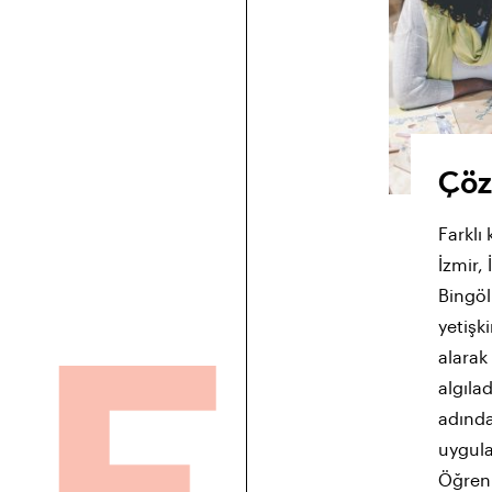
Çö
Farklı
İzmir,
Bingöl
yetişki
alarak 
algılad
adında
uygula
Öğrenm