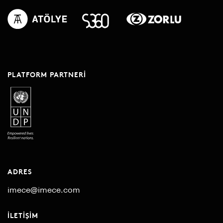
PLATFORM PARTNERI
ADRES
imece@imece.com
İLETIŞIM