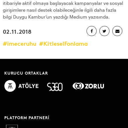
itibariyle aktif olmaya başlayacak kampanyalar ve sosyal
girişimlere nasıl destek olabileceğinle ilgili daha fazla
bilgi Duygu Kambur’un yazdığı Medium yazısında.
02.11.2018
#imeceruhu
#KitleselFonlama
KURUCU ORTAKLAR
PLATFORM PARTNERI