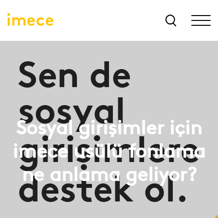
Sosyal girişimler için
imece usülü fonlama
ne anlama geliyor?