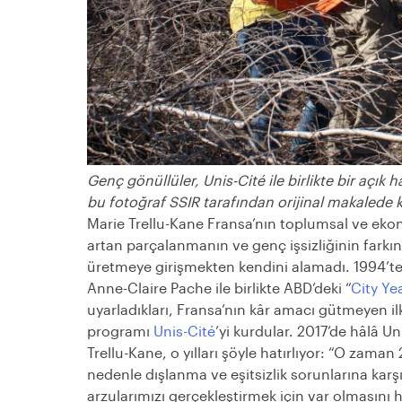
Genç gönüllüler, Unis-Cit
é
ile birlikte bir açık 
bu fotoğraf SSIR tarafından orijinal makalede ku
Marie Trellu-Kane Fransa’nın toplumsal ve eko
artan parçalanmanın ve genç işsizliğinin fark
üretmeye girişmekten kendini alamadı. 1994’t
Anne-Claire Pache ile birlikte ABD’deki “
City Ye
uyarladıkları, Fransa’nın kâr amacı gütmeyen il
programı
Unis-Cité
’yi kurdular. 2017’de hâlâ U
Trellu-Kane, o yılları şöyle hatırlıyor: “O zaman
nedenle dışlanma ve eşitsizlik sorunlarına kar
arzularımızı gerçekleştirmek için var olmasını h