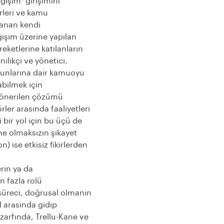
eğişim
girişimini
erleri ve kamu
rlanan kendi
işim üzerine yapılan
eketlerine katılanların
nilikçi ve yönetici.
sorunlarına dair kamuoyu
labilmek için
e önerilen çözümü
rler arasında faaliyetleri
bir yol için bu üçü de
eme olmaksızın şikayet
) ise etkisiz fikirlerden
erin ya da
n fazla rolü
 süreci, doğrusal olmanın
l arasında gidip
e zarfında, Trellu-Kane ve