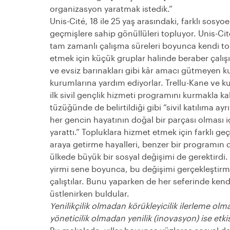
organizasyon yaratmak istedik.”
Unis-Cité, 18 ile 25 yaş arasındaki, farklı sosy
geçmişlere sahip gönüllüleri topluyor. Unis-Cité
tam zamanlı çalışma süreleri boyunca kendi to
etmek için küçük gruplar halinde beraber çalışı
ve evsiz barınakları gibi kâr amacı gütmeyen 
kurumlarına yardım ediyorlar. Trellu-Kane ve ku
ilk sivil gençlik hizmeti programını kurmakla ka
tüzüğünde de belirtildiği gibi “sivil katılıma ay
her gencin hayatının doğal bir parçası olması iç
yarattı.” Topluklara hizmet etmek için farklı ge
araya getirme hayalleri, benzer bir programın
ülkede büyük bir sosyal değişimi de gerektirdi.
yirmi sene boyunca, bu değişimi gerçekleştirm
çalıştılar. Bunu yaparken de her seferinde kendile
üstlenirken buldular.
Yenilikçilik olmadan körükleyicilik ilerleme olm
yöneticilik olmadan yenilik (inovasyon) ise etkisi