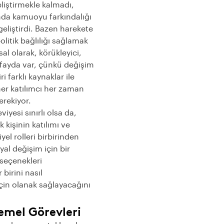
liştirmekle kalmadı,
da kamuoyu farkındalığı
 geliştirdi. Bazen harekete
litik bağlılığı sağlamak
sal olarak, körükleyici,
ta fayda var, çünkü değişim
ri farklı kaynaklar ile
her katılımcı her zaman
rekiyor.
iyesi sınırlı olsa da,
 kişinin katılımı ve
el rolleri birbirinden
al değişim için bir
 seçenekleri
birini nasıl
için olanak sağlayacağını
emel Görevleri