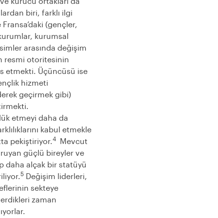
 ve kurucu ortakları da
rdan biri, farklı ilgi
e Fransa’daki (gençler,
kurumlar, kurumsal
kesimler arasında değişim
n resmi otoritesinin
esis etmekti. Üçüncüsü ise
ençlik hizmeti
derek geçirmek gibi)
tirmekti.
lük etmeyi daha da
rklılıklarını kabul etmekle
4
a pekiştiriyor.
Mevcut
oruyan güçlü bireyler ve
up daha alçak bir statüyü
5
liyor.
Değişim liderleri,
deflerinin sekteye
verdikleri zaman
ıyorlar.