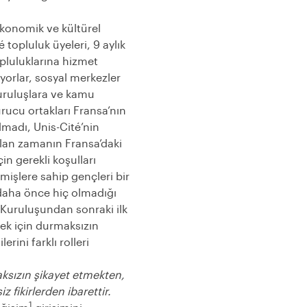
oekonomik ve kültürel
 topluluk üyeleri, 9 aylık
pluluklarına hizmet
yorlar, sosyal merkezler
kuruluşlara ve kamu
rucu ortakları Fransa’nın
lmadı, Unis-Cité’nin
rılan zamanın Fransa’daki
in gerekli koşulları
çmişlere sahip gençleri bir
 daha önce hiç olmadığı
 Kuruluşundan sonraki ilk
ek için durmaksızın
rini farklı rolleri
aksızın şikayet etmekten,
z fikirlerden ibarettir.
1