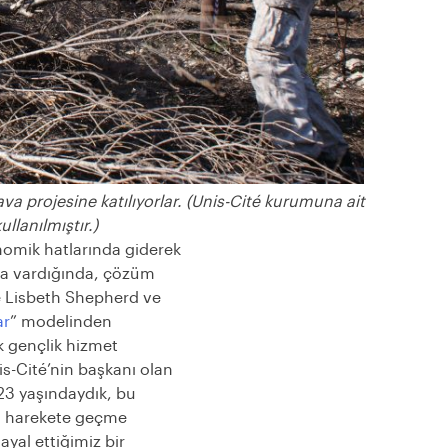
hava projesine katılıyorlar. (Unis-Cit
é
kurumuna ait
llanılmıştır.)
nomik hatlarında giderek
ına vardığında, çözüm
e Lisbeth Shepherd ve
ar
” modelinden
k gençlik hizmet
nis-Cité’nin başkanı olan
 23 yaşındaydık, bu
şı harekete geçme
ayal ettiğimiz bir