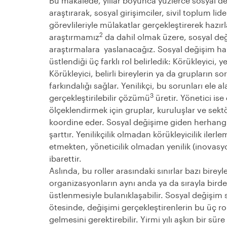
Bu makalede, yıllar boyunca yüzlerce sosyal d
araştırarak, sosyal girişimciler, sivil toplum lid
görevlileriyle mülakatlar gerçekleştirerek hazı
2
araştırmamız
da dahil olmak üzere, sosyal değ
araştırmalara
yaslanacağız. Sosyal değişim har
üstlendiği üç farklı rol belirledik: Körükleyici, ye
Körükleyici, belirli bireylerin ya da grupların 
farkındalığı sağlar. Yenilikçi, bu sorunları ele a
3
gerçekleştirilebilir çözümü
üretir. Yönetici is
ölçeklendirmek için gruplar, kuruluşlar ve sektö
koordine eder. Sosyal değişime giden herhangi 
şarttır. Yenilikçilik olmadan körükleyicilik ilerl
etmekten, yöneticilik olmadan yenilik (inovasyon
ibarettir.
Aslında, bu roller arasındaki sınırlar bazı bireyl
organizasyonların aynı anda ya da sırayla birde
üstlenmesiyle bulanıklaşabilir. Sosyal değişim
ötesinde, değişimi gerçekleştirenlerin bu üç ro
gelmesini gerektirebilir. Yirmi yılı aşkın bir sür