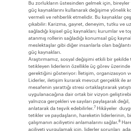
Bu zorlukların üstesinden gelmek için, bireyler
güç kaynaklarını kullanarak değişime yönelik kol
vermeli ve rehberlik etmelidir. Bu kaynaklar çeş
çıkabilir: Karizma, gayret, deneyim, tutku ve uz
sağladığı kişisel güç kaynakları; kurumlar ve t
atanmış rollerin sağladığı konumsal güç kaynakl
meslektaşlar gibi diğer insanlarla olan bağlantıla
güç kaynakları.
Araştırmamız, sosyal değişimi etkili bir şekilde
tetikleyen liderlerin özellikle üç görev üzerind
gerektiğini gösteriyor: İletişim, organizasyon 
Liderler, iletişim kurarak mevcut gerçeklik ile 
mesafenin yarattığı stresi ortaklaştırarak yatış
uygulanacağına dair ortak bir vizyon geliştirebili
yalnızca gerçekleri ve sayıları paylaşarak deği
7
anlatarak da teşvik edebilirler.
Hikâyeler duygu
tetikler ve paydaşların, hareketin liderlerinin, bi
8
çalışmanın aciliyetini anlamalarını sağlar.
Hare
aciliyeti vurgulamak için, liderler sorunları ad