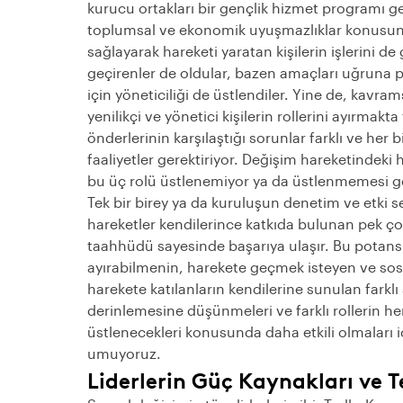
kurucu ortakları bir gençlik hizmet programı ge
toplumsal ve ekonomik uyuşmazlıklar konusun
sağlayarak hareketi yaratan kişilerin işlerini de
geçirenler de oldular, bazen amaçları uğruna po
için yöneticiliği de üstlendiler. Yine de, kavram
yenilikçi ve yönetici kişilerin rollerini ayırmak
önderlerinin karşılaştığı sorunlar farklı ve her bi
faaliyetler gerektiriyor. Değişim hareketindeki 
bu üç rolü üstlenemiyor ya da üstlenmemesi ge
Tek bir birey ya da kuruluşun denetim ve etki sev
hareketler kendilerince katkıda bulunan pek çok
taahhüdü sayesinde başarıya ulaşır. Bu potansiy
ayırabilmenin, harekete geçmek isteyen ve sosy
harekete katılanların kendilerine sunulan farklı
derinlemesine düşünmeleri ve farklı rollerin her 
üstlenecekleri konusunda daha etkili olmaları 
umuyoruz.
Liderlerin Güç Kaynakları ve T