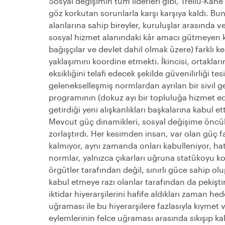
Sosyal değişimin tüm liderleri gibi, Trellu-Kane
göz korkutan sorunlarla karşı karşıya kaldı. Bunla
alanlarına sahip bireyler, kuruluşlar arasında v
sosyal hizmet alanındaki kâr amacı gütmeyen 
bağışçılar ve devlet dahil olmak üzere) farklı 
yaklaşımını koordine etmekti. İkincisi, ortakları
eksikliğini telafi edecek şekilde güvenilirliği t
gelenekselleşmiş normlardan ayrılan bir sivil g
programının (dokuz ayı bir topluluğa hizmet e
getirdiği yeni alışkanlıkları başkalarına kabul et
Mevcut güç dinamikleri, sosyal değişime öncü
zorlaştırdı. Her kesimden insan, var olan güç fa
kalmıyor, aynı zamanda onları kabulleniyor, hatt
normlar, yalnızca çıkarları uğruna statükoyu k
örgütler tarafından değil, sınırlı güce sahip ol
kabul etmeye razı olanlar tarafından da pekiştiri
iktidar hiyerarşilerini hafife aldıkları zaman he
uğraması ile bu hiyerarşilere fazlasıyla kıymet 
eylemlerinin felce uğraması arasında sıkışıp kal