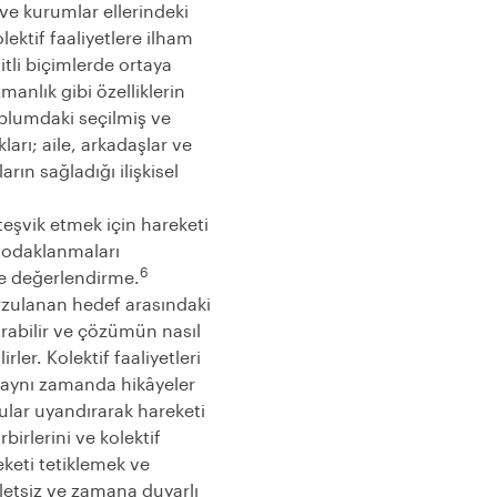
 ve kurumlar ellerindeki
ektif faaliyetlere ilham
itli biçimlerde ortaya
manlık gibi özelliklerin
oplumdaki seçilmiş ve
arı; aile, arkadaşlar ve
rın sağladığı ilişkisel
 teşvik etmek için hareketi
e odaklanmaları
6
ve değerlendirme.
arzulanan hedef arasındaki
tırabilir ve çözümün nasıl
rler. Kolektif faaliyetleri
l, aynı zamanda hikâyeler
lar uyandırarak hareketi
rbirlerini ve kolektif
keti tetiklemek ve
aletsiz ve zamana duyarlı