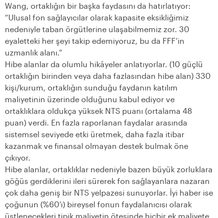
Wang, ortaklığın bir başka faydasını da hatırlatıyor:
“Ulusal fon sağlayıcılar olarak kapasite eksikliğimiz
nedeniyle taban örgütlerine ulaşabilmemiz zor. 30
eyaletteki her şeyi takip edemiyoruz, bu da FFF’in
uzmanlık alanı.”
Hibe alanlar da olumlu hikâyeler anlatıyorlar. (10 güçlü
ortaklığın birinden veya daha fazlasından hibe alan) 330
kişi/kurum, ortaklığın sunduğu faydanın katılım
maliyetinin üzerinde olduğunu kabul ediyor ve
ortaklıklara oldukça yüksek NTS puanı (ortalama 48
puan) verdi. En fazla raporlanan faydalar arasında
sistemsel seviyede etki üretmek, daha fazla itibar
kazanmak ve finansal olmayan destek bulmak öne
çıkıyor.
Hibe alanlar, ortaklıklar nedeniyle bazen büyük zorluklara
göğüs gerdiklerini ileri sürerek fon sağlayanlara nazaran
çok daha geniş bir NTS yelpazesi sunuyorlar. İyi haber ise
çoğunun (%60’ı) bireysel fonun faydalanıcısı olarak
üstlenecekleri tipik maliyetin ötesinde hiçbir ek maliyete