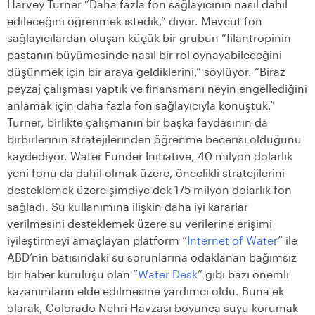
Harvey Turner “Daha fazla fon sağlayıcının nasıl dahil
edileceğini öğrenmek istedik,” diyor. Mevcut fon
sağlayıcılardan oluşan küçük bir grubun “filantropinin
pastanın büyümesinde nasıl bir rol oynayabileceğini
düşünmek için bir araya geldiklerini,” söylüyor. “Biraz
peyzaj çalışması yaptık ve finansmanı neyin engellediğini
anlamak için daha fazla fon sağlayıcıyla konuştuk.”
Turner, birlikte çalışmanın bir başka faydasının da
birbirlerinin stratejilerinden öğrenme becerisi olduğunu
kaydediyor. Water Funder Initiative, 40 milyon dolarlık
yeni fonu da dahil olmak üzere, öncelikli stratejilerini
desteklemek üzere şimdiye dek 175 milyon dolarlık fon
sağladı. Su kullanımına ilişkin daha iyi kararlar
verilmesini desteklemek üzere su verilerine erişimi
iyileştirmeyi amaçlayan platform “
Internet of Water
” ile
ABD’nin batısındaki su sorunlarına odaklanan bağımsız
bir haber kuruluşu olan “
Water Desk
” gibi bazı önemli
kazanımların elde edilmesine yardımcı oldu. Buna ek
olarak, Colorado Nehri Havzası boyunca suyu korumak