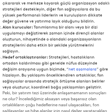
çıkararak ve merkeze koyarak güçlü organizasyon odaklı
stratejileri destekleyin, diğer fon sağlayıcılara da bu
yüksek performanslı liderlerin ve kuruluşların dikkate
değer güvene ve yatırıma layık olduğunu bildirin.
Alan kurucular:
Tanımlanmış bir alanı veya bir dizi
uygulamayı değiştirerek zaman içinde dirençli alanlar
oluşturun, nihayetinde o alandaki organizasyonların
stratejilerini daha etkin bir şekilde yürütmelerini
sağlayın.
Hedef ortaklaştıranlar:
Stratejileri, hastalıkların
ortadan kaldırılması gibi genelde nüfus düzeyinde
değişim arayışına uygun biçimde, “
net aşamalara
” göre
hizalayın. Bu yaklaşımı önceliklendiren ortaklıklar, fon
sağlayıcılar arasında stratejik örtüşme alanları belirler
veya oluşturur, koordineli bağış yaklaşımları geliştirir.
Peki, bir yatırım tezi üzerinde anlaşamamanın sonuçları
ne olur? İncelediğimiz aksayan veya başarısız olan
ortaklıkların çoğu hedeflerine nasıl ulaşacakları, fon
sağlayanlar ve hibe alanlar için nasıl değer yaratacakları