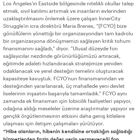
Los Angeles’ın Eastside bölgesinde nitelikli okullar talep
etmek, sivil katılımı artırmak ve insanların evlerinden
uzaklaştırılmasını önlemek üzere çalışan InnerCity
Struggle’ın icra direktörü Maria Brenes, “[FCYO] bize
gönüllülerin yönettiği bir organizasyondan tam kadrolu
bir organizasyona dönüşmemizi sağlayan kritik tohum
finansmanını sağladı,” diyor. “Ulusal düzeyde fon
sağlayıcılar nezdinde görünürlüğümüzü artıracak,
eğitimde adaleti hızlandıracak stratejimize yeniden
odaklanacak ve yerel desteğin temelini oluşturacak
kapasiteye kavuştuk. FCYO’nun finansmanından ve
desteğinden yararlanarak, üç mahallede yeni devlet
liselerinin inşaatını başarıyla tamamladık.” FCYO aynı
zamanda ek finansman için lobicilik faaliyetleri yapıyor,
odağına aldığı meseleler üzerine araştırmalar yapıyor ve
gençlik örgütlenmesinin etkisini daha geniş kitlelere
ulaşması için iletişim çalışmaları yürütüyor.
“Hibe alanların, hibenin kendisine ortaklığın sağladığı
hizmetlerden fazla değer verip vermeyeceği fon