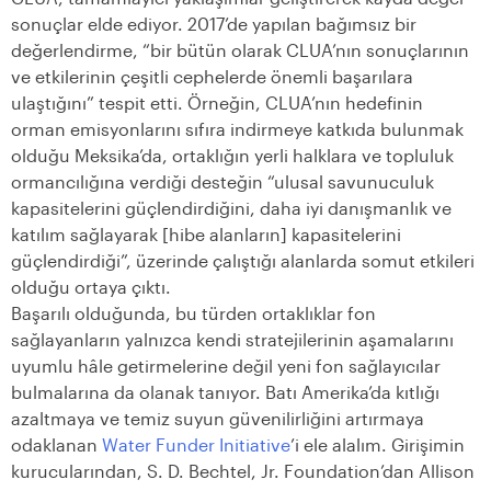
sonuçlar elde ediyor. 2017’de yapılan bağımsız bir
değerlendirme, “bir bütün olarak CLUA’nın sonuçlarının
ve etkilerinin çeşitli cephelerde önemli başarılara
ulaştığını” tespit etti. Örneğin, CLUA’nın hedefinin
orman emisyonlarını sıfıra indirmeye katkıda bulunmak
olduğu Meksika’da, ortaklığın yerli halklara ve topluluk
ormancılığına verdiği desteğin “ulusal savunuculuk
kapasitelerini güçlendirdiğini, daha iyi danışmanlık ve
katılım sağlayarak [hibe alanların] kapasitelerini
güçlendirdiği”, üzerinde çalıştığı alanlarda somut etkileri
olduğu ortaya çıktı.
Başarılı olduğunda, bu türden ortaklıklar fon
sağlayanların yalnızca kendi stratejilerinin aşamalarını
uyumlu hâle getirmelerine değil yeni fon sağlayıcılar
bulmalarına da olanak tanıyor. Batı Amerika’da kıtlığı
azaltmaya ve temiz suyun güvenilirliğini artırmaya
odaklanan
Water Funder Initiative
’i ele alalım. Girişimin
kurucularından, S. D. Bechtel, Jr. Foundation’dan Allison