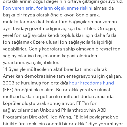
ortaklıklarının özgül değerinin ortaya çıktığını görüyoruz.
Fon verenlerin,
fonların ölçeklenme riskini
alması da
başka bir fayda olarak öne çıkıyor. Son olarak,
mülakatlarımıza katılanlar tüm bağışçıların her zaman
aynı faydayı gözetmediğini açıkça belirttiler. Örneğin,
yerel fon sağlayıcılar kendi toplulukları için daha fazla
fon sağlamak üzere ulusal fon sağlayıcılarla işbirliği
yapabilirler. Geniş kadrolara sahip olmayan bireysel fon
sağlayıcılar ise başkalarının kapasitelerinden
yararlanmaya çalışabilirler.
14 üyesiyle mültecilerin aktif birer katılımcı olarak
Amerikan demokrasisine tam entegrasyonu için çalışan,
2003’te kurulmuş fon ortaklığı
Four Freedoms Fund
(FFF) örneğini ele alalım. Bu ortaklık yerel ve ulusal
mülteci hakları örgütleri ile mülteci liderleri arasında
köprüler oluşturarak sonuç arıyor. FFF’in fon
sağlayıcılarından Unbound Philanthropy’nin ABD
Programları Direktörü Ted Wang, “Bilgiyi paylaşmak ve
birlikte üretmek için önemli bir ortaklık,” diye yorumluyor.