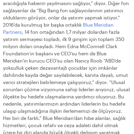
aracılığıyla haberin yayılmasını sağlıyor,” diyor. Diğer fon
sağlayanlar da “Big Bang fon sağlayıcılarının yatırımcı
olduklarını görüyor, onlar da yatırım yapmak istiyor.”
2016’da kurulmuş bir başka ortaklık
Blue Meridian
Partners
, 14 fon ortağından 1,7 milyar dolardan fazla
yatırım sermayesi topladı, ilk 9 girişim için toplam 350
milyon doları onayladı. Hem Edna McConnell Clark
Foundation’ın başkanı ve CEO’su hem de Blue
Meridian’ın kurucu CEO’su olan Nancy Roob “ABD’de
yoksulluk çeken dezavantajlı çocuklar için imkânlar
dahilinde kayda değer sayılabilecek, kanıta dayalı, umut
verici stratejileri belirlemeye çalışıyoruz,” diyor. “Ulusal
sorunları çözme vizyonuna sahip liderler arıyoruz, ulusal
ölçekte bu hedefe ulaşmalarına yardımcı oluyoruz. Bu
nedenle, yatırımlarımızın ardından liderlerin bu hedefe
ulaşıp ulaşmadığına ilişkin ilerlememizi de ölçüyoruz.
Her biri de farklı.” Blue Meridian’dan hibe alanlar, sağlık
hizmetleri, çocuk refahı ve ceza adaleti dahil olmak
üzere bir dizi alanda büyük ölçekli değişim yaratmak