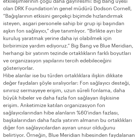
etkileşimlerinin çoğu daha gayriresmî: Big Bang üyesi
olan DRK Foundation’ın genel müdürü Dodson Cornell,
“Bağışlarının etkisini gerçekçi biçimde hızlandırmak
isteyen, asgari personele sahip bir grup işi başından
aşkın fon sağlayıcı,” diye tanımlıyor. “Birlikte ayrı bir
kuruluş yaratmak yerine daha iyi olabilmek için
birbirimize yardım ediyoruz.” Big Bang ve Blue Meridian,
herhangi bir yatırım tezinde ortaklıkların farklı boyutları
ve organizasyon yapılarını tercih edebileceğini
gösteriyorlar.
Hibe alanlar ise bu türden ortaklıklara ilişkin dikkate
değer faydaları şöyle sıralıyorlar: Fon sağlayıcı desteği,
sınırsız sermayeye erişim, uzun süreli fonlama, daha
büyük hibeler ve daha fazla fon sağlayan ilişkisine
erişim. Anketimize katılan organizasyon fon
sağlayıcılarından hibe alanların %60’ından fazlası,
başkalarından daha fazla yatırım almanın bu ortaklıkları
diğer fon sağlayıcılardan ayıran unsur olduğunu
belirtiyor. Örneğin, Blue Meridian hibesinden faydalanan