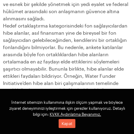
ve esnek bir şekilde yönetmek için yedi eyalet ve federal
hükümet arasındaki son anlaşmanın güvence altına
alınmasını sağladı.
Hedef ortaklaştırma kategorisindeki fon sağlayıcılardan
hibe alanlar, asıl finansman yine de bireysel bir fon
sağlayıcıdan gelebileceğinden, kendilerini bir ortaklığın
fonlandığını bilmiyorlar. Bu nedenle, ankete katılanlar
arasında böyle fon ortaklıklardan hibe alanların
ortalamada en az faydayı elde ettiklerini söylemeleri
şaşırtıcı olmayabilir. Bununla birlikte, hibe alanlar elde
ettikleri faydaları bildiriyor. Örneğin, Water Funder
Initiative’den hibe alan biri çalışmalarının temelinde
ortaklık üyelerinin arasındaki fikir birliği olduğunu
söylüyor, bunun da diğer fon sağlayıcılara güven
İnternet sitemizin kullanımına ilişkin ölçüm yapmak ve böylece
verdiğini belirtiyor.
ziyaret deneyiminizi iyileştirmek için çerezler kullanıyoruz. Detaylı
Bu yatırım tezini izleyen fon sağlayıcılar ve ortaklık
bilgi için:
KVKK Aydınlatma Beyanımız.
çalışanlarıyla görüştüğümüzde, erişilebilir merhaleler ve
Kapat
bunlara erişmek için gerekli ortak strateji üzerinde
anlaşmak üzere ekseriyetle büyük fon sağlayıcılardan