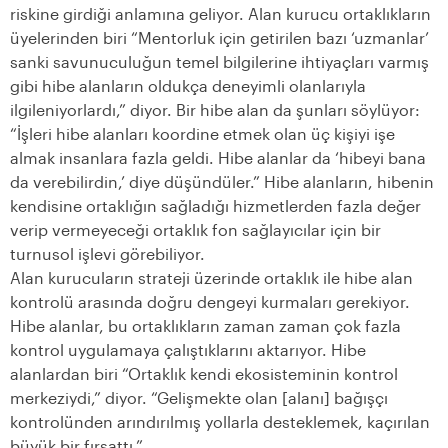
riskine girdiği anlamına geliyor. Alan kurucu ortaklıkların
üyelerinden biri “Mentorluk için getirilen bazı ‘uzmanlar’
sanki savunuculuğun temel bilgilerine ihtiyaçları varmış
gibi hibe alanların oldukça deneyimli olanlarıyla
ilgileniyorlardı,” diyor. Bir hibe alan da şunları söylüyor:
“İşleri hibe alanları koordine etmek olan üç kişiyi işe
almak insanlara fazla geldi. Hibe alanlar da ‘hibeyi bana
da verebilirdin,’ diye düşündüler.” Hibe alanların, hibenin
kendisine ortaklığın sağladığı hizmetlerden fazla değer
verip vermeyeceği ortaklık fon sağlayıcılar için bir
turnusol işlevi görebiliyor.
Alan kurucuların strateji üzerinde ortaklık ile hibe alan
kontrolü arasında doğru dengeyi kurmaları gerekiyor.
Hibe alanlar, bu ortaklıkların zaman zaman çok fazla
kontrol uygulamaya çalıştıklarını aktarıyor. Hibe
alanlardan biri “Ortaklık kendi ekosisteminin kontrol
merkeziydi,” diyor. “Gelişmekte olan [alanı] bağışçı
kontrolünden arındırılmış yollarla desteklemek, kaçırılan
büyük bir fırsattı.”