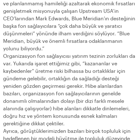
ve planlanmamış hamileliği azaltarak ekonomik fırsatları
genişletmek misyonuyla çalışan Upstream USA’in
CEO’larından Mark Edwards, Blue Meridian’ın desteğinin
başka fon sağlayıcılara “çok daha büyük ve yaratıcı
düşünmeleri” yönünde ilham verdiğini söylüyor. “Blue
Meridian, büyük ve önemli fırsatlara odaklanmanın
yolunu biliyordu.”
Organizasyon fon sağlayıcısı yatırım tezinin zorlukları da
var. Yukarıda işaret ettiğimiz gibi, “kazananlar ve
kaybedenler” üretme riski bilhassa bu ortaklıklar için
gündeme gelebilir, ortaklığın da sağladığı desteği
yeniden gözden geçirmesi gerekir. Hibe alanlardan
bazıları, organizasyon fon sağlayıcılarının genelde
donanımlı olmalarından dolayı (bir dizi farklı mesele
alanında çalışıyorlar) hibe alanları dikkatle dinlemeleri,
doğru hız ve yöntem konusunda esnek kalmaları
gerektiğine dikkat çektiler.
Ayrıca, görüştüklerimizden bazıları birçok topluluk için
hedeflenen bir modeli büyütme ile topluluk düzeyinde