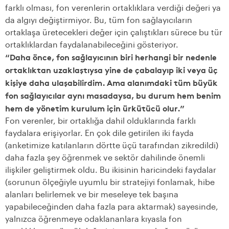
farklı olması, fon verenlerin ortaklıklara verdiği değeri ya
da algıyı değiştirmiyor. Bu, tüm fon sağlayıcıların
ortaklaşa üretecekleri değer için çalıştıkları sürece bu tür
ortaklıklardan faydalanabileceğini gösteriyor.
“Daha önce, fon sağlayıcının biri herhangi bir nedenle
ortaklıktan uzaklaştıysa yine de çabalayıp iki veya üç
kişiye daha ulaşabilirdim. Ama alanımdaki tüm büyük
fon sağlayıcılar aynı masadaysa, bu durum hem benim
hem de yönetim kurulum için ürkütücü olur.”
Fon verenler, bir ortaklığa dahil olduklarında farklı
faydalara erişiyorlar. En çok dile getirilen iki fayda
(anketimize katılanların dörtte üçü tarafından zikredildi)
daha fazla şey öğrenmek ve sektör dahilinde önemli
ilişkiler geliştirmek oldu. Bu ikisinin haricindeki faydalar
(sorunun ölçeğiyle uyumlu bir stratejiyi fonlamak, hibe
alanları belirlemek ve bir meseleye tek başına
yapabileceğinden daha fazla para aktarmak) sayesinde,
yalnızca öğrenmeye odaklananlara kıyasla fon