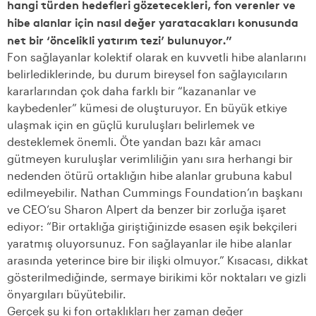
hangi türden hedefleri gözetecekleri, fon verenler ve
hibe alanlar için nasıl değer yaratacakları konusunda
net bir ‘öncelikli yatırım tezi’ bulunuyor.”
Fon sağlayanlar kolektif olarak en kuvvetli hibe alanlarını
belirlediklerinde, bu durum bireysel fon sağlayıcıların
kararlarından çok daha farklı bir “kazananlar ve
kaybedenler” kümesi de oluşturuyor. En büyük etkiye
ulaşmak için en güçlü kuruluşları belirlemek ve
desteklemek önemli. Öte yandan bazı kâr amacı
gütmeyen kuruluşlar verimliliğin yanı sıra herhangi bir
nedenden ötürü ortaklığın hibe alanlar grubuna kabul
edilmeyebilir. Nathan Cummings Foundation’ın başkanı
ve CEO’su Sharon Alpert da benzer bir zorluğa işaret
ediyor: “Bir ortaklığa giriştiğinizde esasen eşik bekçileri
yaratmış oluyorsunuz. Fon sağlayanlar ile hibe alanlar
arasında yeterince bire bir ilişki olmuyor.” Kısacası, dikkat
gösterilmediğinde, sermaye birikimi kör noktaları ve gizli
önyargıları büyütebilir.
Gerçek şu ki fon ortaklıkları her zaman değer