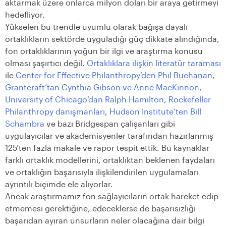
aktarmak üzere onlarca milyon doları bir araya getirmeyi
hedefliyor.
Yükselen bu trendle uyumlu olarak bağışa dayalı
ortaklıkların sektörde uyguladığı güç dikkate alındığında,
fon ortaklıklarının yoğun bir ilgi ve araştırma konusu
olması şaşırtıcı değil.
Ortaklıklara ilişkin literatür taraması
ile
Center for Effective Philanthropy’den Phil Buchanan
,
Grantcraft’tan Cynthia Gibson ve Anne MacKinnon
,
University of Chicago’dan Ralph Hamilton
,
Rockefeller
Philanthropy danışmanları
,
Hudson Institute’ten Bill
Schambra
ve bazı Bridgespan çalışanları gibi
uygulayıcılar ve akademisyenler tarafından hazırlanmış
125’ten fazla makale ve rapor tespit ettik. Bu kaynaklar
farklı ortaklık modellerini, ortaklıktan beklenen faydaları
ve ortaklığın başarısıyla ilişkilendirilen uygulamaları
ayrıntılı biçimde ele alıyorlar.
Ancak araştırmamız fon sağlayıcıların ortak hareket edip
etmemesi gerektiğine, edeceklerse de başarısızlığı
başarıdan ayıran unsurların neler olacağına dair bilgi