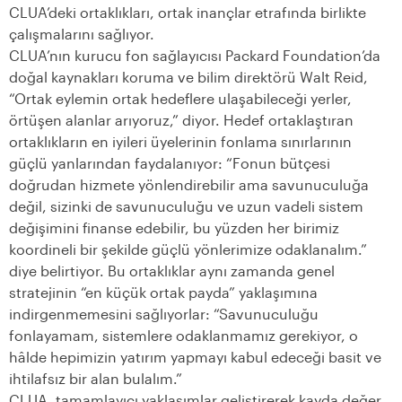
CLUA’deki ortaklıkları, ortak inançlar etrafında birlikte
çalışmalarını sağlıyor.
CLUA’nın kurucu fon sağlayıcısı Packard Foundation’da
doğal kaynakları koruma ve bilim direktörü Walt Reid,
“Ortak eylemin ortak hedeflere ulaşabileceği yerler,
örtüşen alanlar arıyoruz,” diyor. Hedef ortaklaştıran
ortaklıkların en iyileri üyelerinin fonlama sınırlarının
güçlü yanlarından faydalanıyor: “Fonun bütçesi
doğrudan hizmete yönlendirebilir ama savunuculuğa
değil, sizinki de savunuculuğu ve uzun vadeli sistem
değişimini finanse edebilir, bu yüzden her birimiz
koordineli bir şekilde güçlü yönlerimize odaklanalım.”
diye belirtiyor. Bu ortaklıklar aynı zamanda genel
stratejinin “en küçük ortak payda” yaklaşımına
indirgenmemesini sağlıyorlar: “Savunuculuğu
fonlayamam, sistemlere odaklanmamız gerekiyor, o
hâlde hepimizin yatırım yapmayı kabul edeceği basit ve
ihtilafsız bir alan bulalım.”
CLUA, tamamlayıcı yaklaşımlar geliştirerek kayda değer