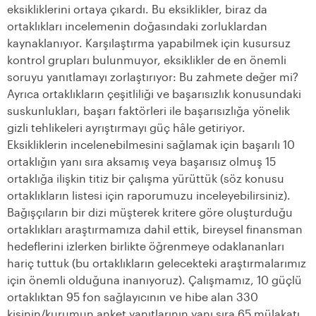
eksikliklerini ortaya çıkardı. Bu eksiklikler, biraz da
ortaklıkları incelemenin doğasındaki zorluklardan
kaynaklanıyor. Karşılaştırma yapabilmek için kusursuz
kontrol grupları bulunmuyor, eksiklikler de en önemli
soruyu yanıtlamayı zorlaştırıyor: Bu zahmete değer mi?
Ayrıca ortaklıkların çeşitliliği ve başarısızlık konusundaki
suskunlukları, başarı faktörleri ile başarısızlığa yönelik
gizli tehlikeleri ayrıştırmayı güç hâle getiriyor.
Eksikliklerin incelenebilmesini sağlamak için başarılı 10
ortaklığın yanı sıra aksamış veya başarısız olmuş 15
ortaklığa ilişkin titiz bir çalışma yürüttük (söz konusu
ortaklıkların listesi için raporumuzu inceleyebilirsiniz).
Bağışçıların bir dizi müşterek kritere göre oluşturduğu
ortaklıkları araştırmamıza dahil ettik, bireysel finansman
hedeflerini izlerken birlikte öğrenmeye odaklananları
hariç tuttuk (bu ortaklıkların gelecekteki araştırmalarımız
için önemli olduğuna inanıyoruz). Çalışmamız, 10 güçlü
ortaklıktan 95 fon sağlayıcının ve hibe alan 330
kişinin/kurumun anket yanıtlarının yanı sıra 65 mülakatı