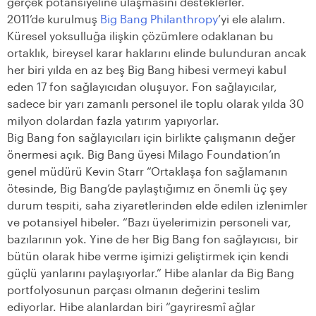
gerçek potansiyeline ulaşmasını desteklerler.
2011’de kurulmuş
Big Bang Philanthropy
’yi ele alalım.
Küresel yoksulluğa ilişkin çözümlere odaklanan bu
ortaklık, bireysel karar haklarını elinde bulunduran ancak
her biri yılda en az beş Big Bang hibesi vermeyi kabul
eden 17 fon sağlayıcıdan oluşuyor. Fon sağlayıcılar,
sadece bir yarı zamanlı personel ile toplu olarak yılda 30
milyon dolardan fazla yatırım yapıyorlar.
Big Bang fon sağlayıcıları için birlikte çalışmanın değer
önermesi açık. Big Bang üyesi Milago Foundation’ın
genel müdürü Kevin Starr “Ortaklaşa fon sağlamanın
ötesinde, Big Bang’de paylaştığımız en önemli üç şey
durum tespiti, saha ziyaretlerinden elde edilen izlenimler
ve potansiyel hibeler. “Bazı üyelerimizin personeli var,
bazılarının yok. Yine de her Big Bang fon sağlayıcısı, bir
bütün olarak hibe verme işimizi geliştirmek için kendi
güçlü yanlarını paylaşıyorlar.” Hibe alanlar da Big Bang
portfolyosunun parçası olmanın değerini teslim
ediyorlar. Hibe alanlardan biri “gayriresmî ağlar