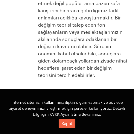
etmek değil popüler ama bazen kafa
karıştırıcı bir araca getirdiğimiz farklı
anlamları açıklığa kavuşturmaktır. Bir
değişim teorisi talep eden fon
sağlayanların veya meslektaşlarımızın
akıllarında sonuçlara odaklanan bir
değişim kavramı olabilir. Sürecin
önemini kabul etseler bile, sonuçlara
giden dolambaçlı yollardan ziyade nihai
hedeflere işaret eden bir değişim
teorisini tercih edebilirler.
İnternet sitemizin kullanımına ilişkin ölçüm yapmak ve böylece
DEĞİŞİM TEORİLERİNİ HARİTALAMAK
ziyaret deneyiminizi iyileştirmek için çerezler kullanıyoruz. Detaylı
bilgi için:
KVKK Aydınlatma Beyanımız.
Artık teoriyi ve değişimi anlamanın
Kapat
çeşitli yollarını açıklığa
kavuşturduğumuza göre, değişim