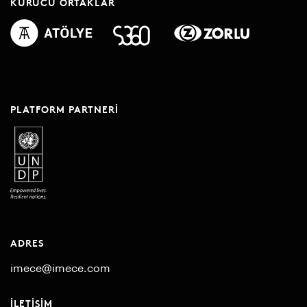
KURUCU ORTAKLAR
PLATFORM PARTNERI
ADRES
imece@imece.com
İLETIŞIM