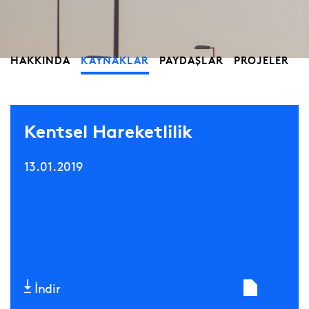
HAKKINDA
KAYNAKLAR
PAYDAŞLAR
PROJELER
Kentsel Hareketlilik
13.01.2019
İndir