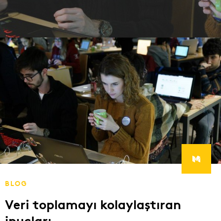
BLOG
Veri toplamayı kolaylaştıran
ipuçları