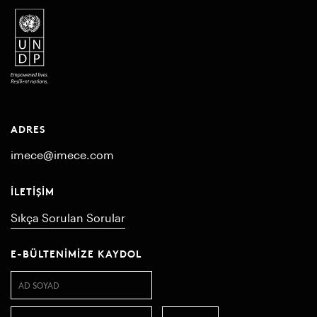
ADRES
imece@imece.com
İLETIŞIM
Sıkça Sorulan Sorular
E-BÜLTENIMIZE KAYDOL